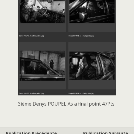
3ième Denys POUPEL As a final point 47Pts
Publication Précédente
Publication Suivante