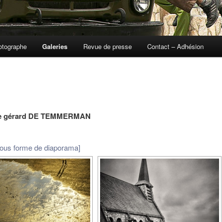
otographe
Galeries
Revue de presse
Contact – Adhésion
de gérard DE TEMMERMAN
sous forme de diaporama]