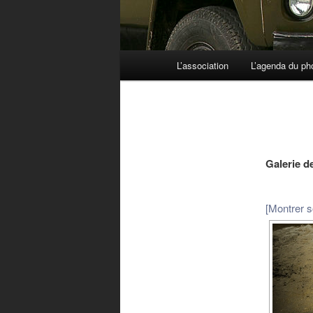
Menu principal
L’association
L’agenda du ph
Aller au contenu principal
Aller au contenu secondaire
Galerie 
[Montrer 