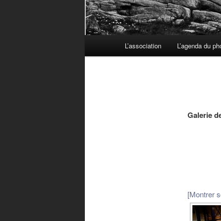
Menu principal
L’association
L’agenda du ph
Aller au contenu principal
Aller au contenu secondaire
Galerie 
[Montrer 