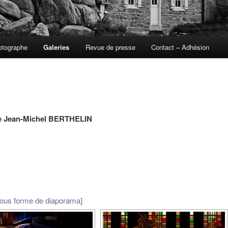
otographe
Galeries
Revue de presse
Contact – Adhésion
de Jean-Michel BERTHELIN
sous forme de diaporama]