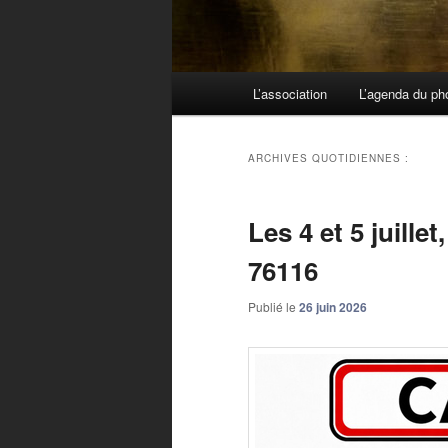
Menu principal
L’association
L’agenda du ph
Aller au contenu principal
Aller au contenu secondaire
ARCHIVES QUOTIDIENNES :
Les 4 et 5 juill
76116
Publié le
26 juin 2026