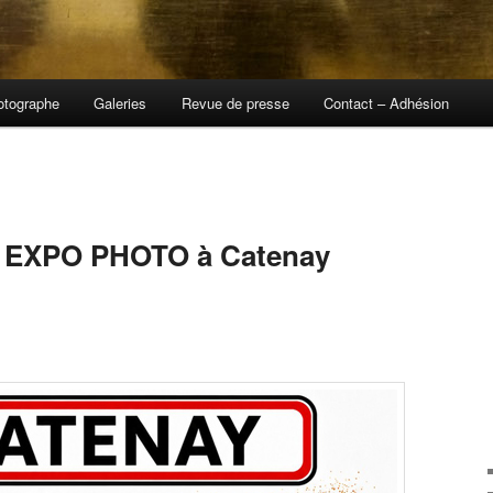
otographe
Galeries
Revue de presse
Contact – Adhésion
et, EXPO PHOTO à Catenay