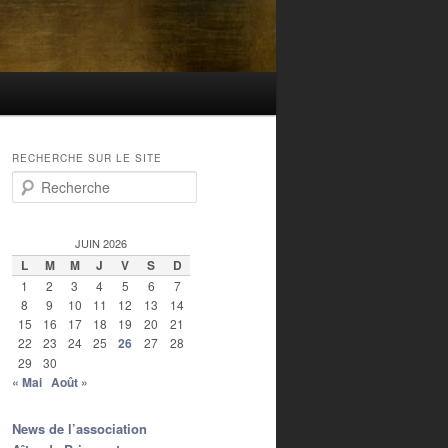
RECHERCHE SUR LE SITE
Recherche
JUIN 2026
L
M
M
J
V
S
D
1
2
3
4
5
6
7
8
9
10
11
12
13
14
15
16
17
18
19
20
21
22
23
24
25
26
27
28
29
30
« Mai
Août »
News de l’association