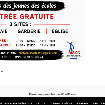
he
Fièrement propulsé par WordPress
érience sur notre site. Si vous continuez à utiliser ce dernier, nous co