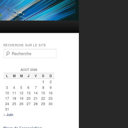
RECHERCHE SUR LE SITE
Recherche
AOÛT 2026
L
M
M
J
V
S
D
1
2
3
4
5
6
7
8
9
10
11
12
13
14
15
16
17
18
19
20
21
22
23
24
25
26
27
28
29
30
31
« Juin
News de l’association