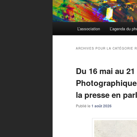
Menu principal
L’association
L’agenda du ph
Aller au contenu principal
Aller au contenu secondaire
ARCHIVES POUR LA CATÉGORIE
R
Du 16 mai au 21 
Photographiqu
la presse en par
Publié le
1 août 2026