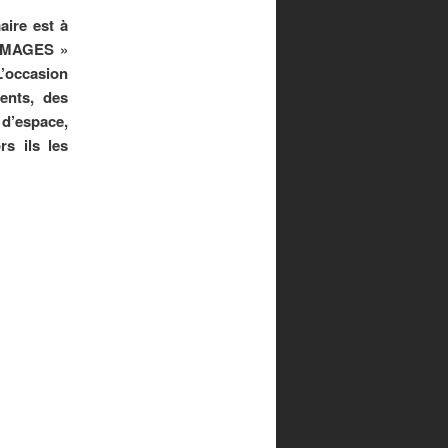
aire est à
t IMAGES »
L’occasion
ents, des
 d’espace,
rs ils les