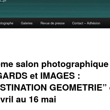
otographe
Galeries
Revue de presse
Contact – Adhésion
ème salon photographique
ARDS et IMAGES :
STINATION GEOMETRIE” 
vril au 16 mai