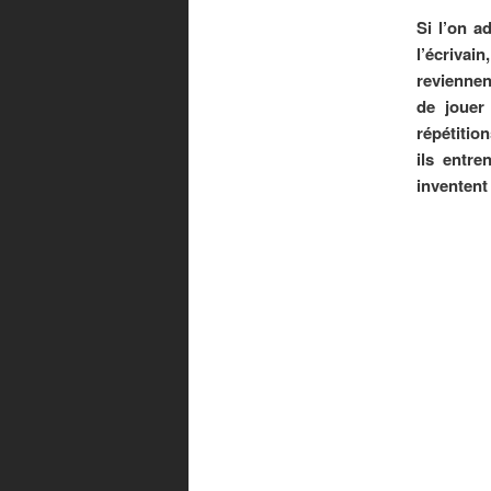
Si l’on a
l’écrivai
reviennen
de jouer
répétitio
ils entre
inventen