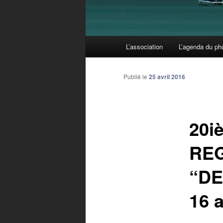
Menu principal
L’association
L’agenda du ph
Aller au contenu principal
Aller au contenu secondaire
Publié le
25 avril 2016
20i
REG
“DE
16 a