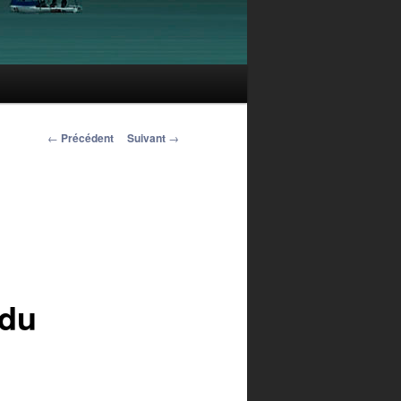
Navigation des
←
Précédent
Suivant
→
articles
du