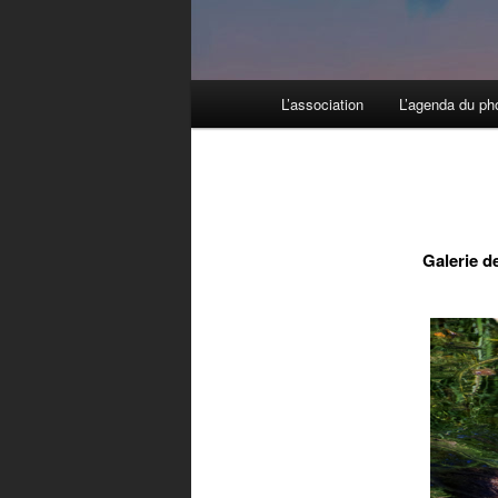
Menu principal
L’association
L’agenda du ph
Aller au contenu principal
Aller au contenu secondaire
Galerie 