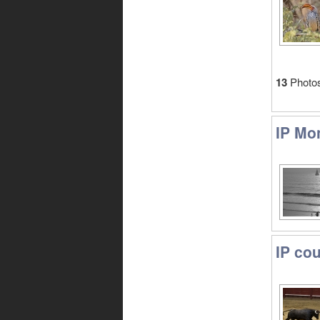
13
Photo
IP Mo
IP co