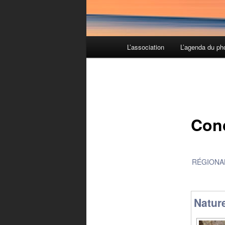
Menu principal
L’association
L’agenda du ph
Aller au contenu principal
Aller au contenu secondaire
Conc
RÉGIONAL
Natur