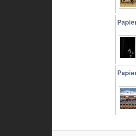
Papie
Papie