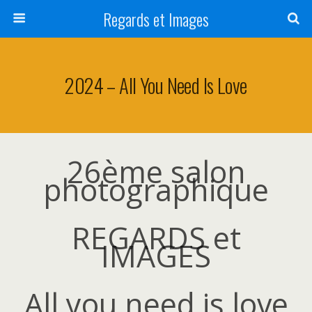
Regards et Images
2024 – All You Need Is Love
26ème salon
photographique
REGARDS et
IMAGES
All you need is love