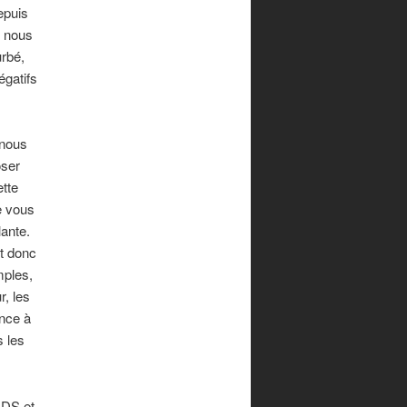
epuis
t nous
rbé,
gatifs
 nous
oser
tte
e vous
lante.
t donc
mples,
r, les
nce à
s les
DS et