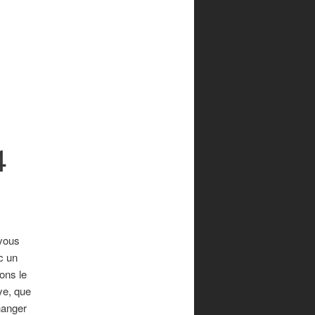
4
vous
c un
ons le
ye, que
hanger