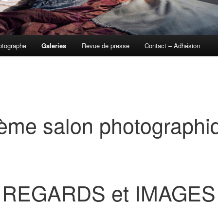
otographe
Galeries
Revue de presse
Contact – Adhésion
ème salon photographi
REGARDS et IMAGES