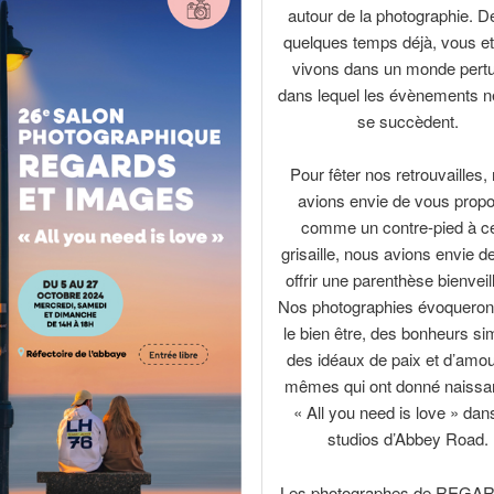
autour de la photographie. D
quelques temps déjà, vous e
vivons dans un monde pertu
dans lequel les évènements né
se succèdent.
Pour fêter nos retrouvailles,
avions envie de vous prop
comme un contre-pied à ce
grisaille, nous avions envie d
offrir une parenthèse bienveil
Nos photographies évoqueron
le bien être, des bonheurs si
des idéaux de paix et d’amou
mêmes qui ont donné naissa
« All you need is love » dan
studios d’Abbey Road.
Les photographes de REGAR