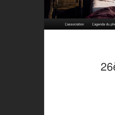
Menu principal
L’association
L’agenda du ph
Aller au contenu principal
Aller au contenu secondaire
26