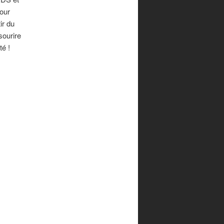
our
ir du
sourire
té !