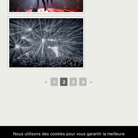
◄
1
2
3
4
►
Nous utilisons des cookies pour vous garantir la meilleure
Retour au début