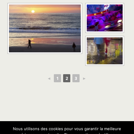
◄
1
2
3
►
Nous utilisons des cookies pour vous garantir la meilleure
Retour au début