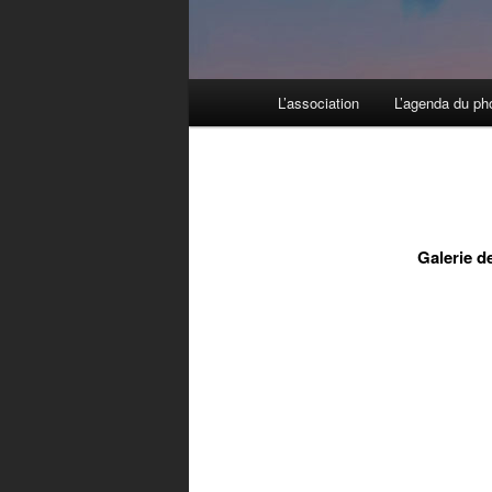
Menu principal
L’association
L’agenda du ph
Aller au contenu principal
Aller au contenu secondaire
Galerie d