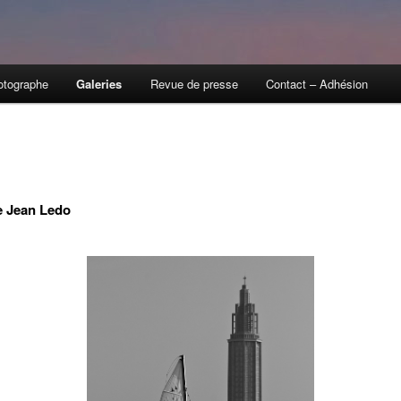
otographe
Galeries
Revue de presse
Contact – Adhésion
e Jean Ledo