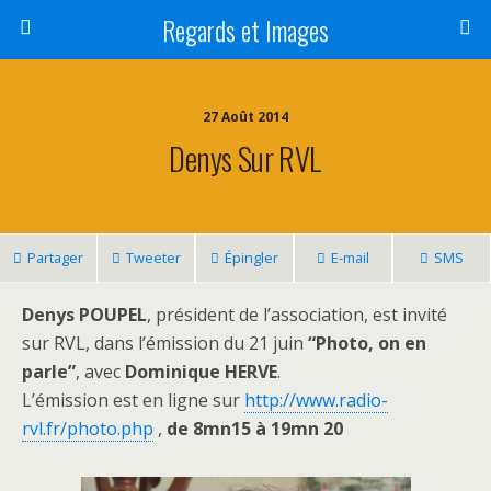
Regards et Images
27 Août 2014
Denys Sur RVL
Partager
Tweeter
Épingler
E-mail
SMS
Denys POUPEL
, président de l’association, est invité
sur RVL, dans l’émission du 21 juin
“Photo, on en
parle”
, avec
Dominique HERVE
.
L’émission est en ligne sur
http://www.radio-
rvl.fr/photo.php
,
de 8mn15 à 19mn 20