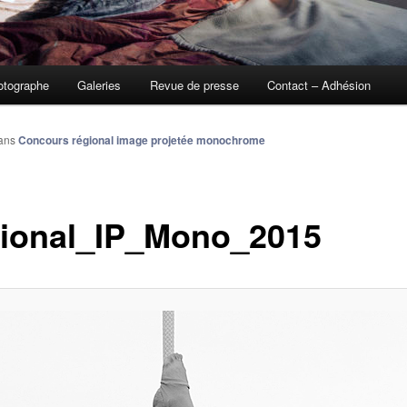
otographe
Galeries
Revue de presse
Contact – Adhésion
ans
Concours régional image projetée monochrome
ional_IP_Mono_2015